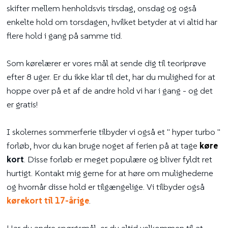
skifter mellem henholdsvis tirsdag, onsdag og også
enkelte hold om torsdagen, hvilket betyder at vi altid har
flere hold i gang på samme tid.
​Som kørelærer er vores mål at sende dig til teoriprøve
efter 8 uger. Er du ikke klar til det, har du mulighed for at
hoppe over på et af de andre hold vi har i gang - og det
er gratis!
I skolernes sommerferie tilbyder vi også et " hyper turbo "
forløb, hvor du kan bruge noget af ferien på at tage
køre​
kort
. Disse forløb er meget populære og bliver fyldt ret
hurtigt. Kontakt mig gerne for at høre om mulighederne
og hvornår disse hold er tilgængelige. Vi tilbyder også
kørekort til 17-årige
.
Har du andre spørgsmål, er du altid velkommen til at