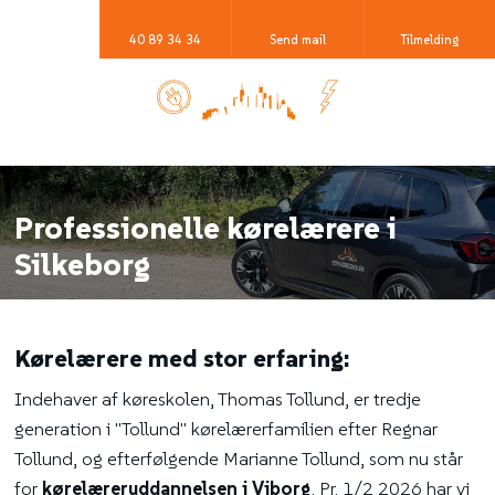
40 89 34 34
Send mail
Tilmelding​
Professionelle kørelærere i
Silkeborg
Kørelærere med stor erfaring:
Indehaver af køreskolen, Thomas Tollund, er tredje
generation i "Tollund" kørelærerfamilien efter Regnar
Tollund, og efterfølgende Marianne Tollund, som nu står
for
kørelæreruddannelsen i Viborg​
.​ Pr. 1/2 2026 har vi